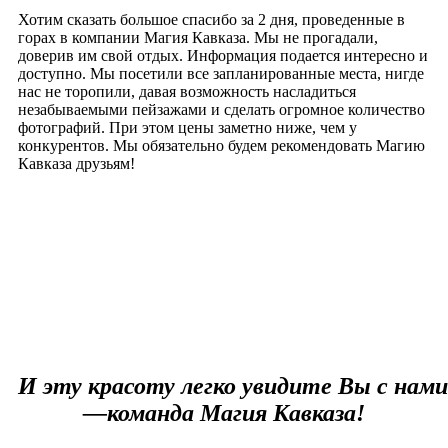
Хотим сказать большое спасибо за 2 дня, проведенные в
горах в компании Магия Кавказа. Мы не прогадали,
доверив им свой отдых. Информация подается интересно и
доступно. Мы посетили все запланированные места, нигде
Чу
нас не торопили, давая возможность насладиться
Ал
незабываемыми пейзажами и сделать огромное количество
пр
фотографий. При этом цены заметно ниже, чем у
пр
конкурентов. Мы обязательно будем рекомендовать Магию
ре
Кавказа друзьям!
И
эту
красоту
легко
увидите
Вы
с
нами
—
команда
Магия
Кавказа
!